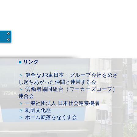
​■
リンク
＞
健全なJR東日本・グループ会社をめざ
し起ちあがった仲間と連帯する会
＞
労働者協同組合（ワーカーズコープ）
連合会
＞
一般社団法人 日本社会連帯機構
＞
劇団文化座
＞
ホーム転落をなくす会