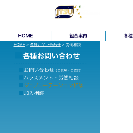
▶︎
お問い合わせ
加
輸送サービス労組 横浜地本
HOME
組合案内
各種
HOME
>
各種お問い合わせ
> 労働相談
■
各種お問い合わせ
■
お問い合わせ
（ご意見・ご感想）
■
ハラスメント・労働相談
■
ジョブローテーション相談
■
加入
相談