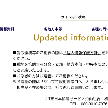
（ご意見・ご感想）
​
▶︎
個人情報保護方針
入のご相談はこちら
情報資料
各地方本部
各種お問
Updated informati
■就労環境等のご相談の際は
「個人情報保護方針」
を
ください。
■職場を管轄する分会・支部・地方本部・中央本部の
しご連絡いたします。
■お急ぎの方はお電話にてご相談ください。
※お電話の際は「ジョブ特設相談窓口へ」とお申し付
担当が不在の場合は、折り返しご連絡いたします。
JR東日本輸送サービス労働組合 
TEL：080-9010-7976