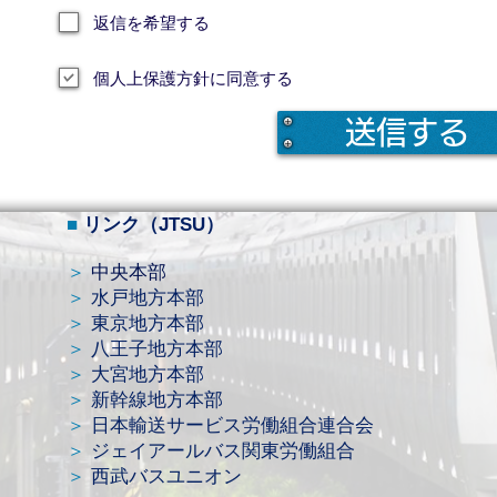
返信を希望する
個人上保護方針に同意する
送信する
​■
リンク（JTSU）
＞
中央本部
＞
水戸地方本部
＞
東京地方本部
＞
八王子地方本部
＞
大宮地方本部
＞
新幹線地方本部
＞
日本輸送サービス労働組合連合会
＞
ジェイアールバス関東労働組合
＞
西武バスユニオン