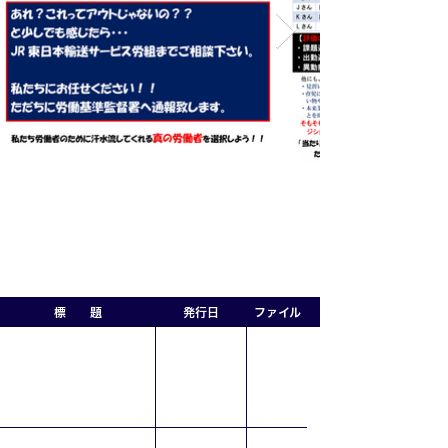
標 題
発行日
ファイル