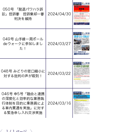
050号 「脱退パワハラ訴
訟」控訴審 控訴棄却一審
2024/04/30
判決を維持
049号 山手線一周ポール
deウォークに参加しまし
2024/03/27
た！
048号 みどりの窓口縮小に
2024/03/22
対する批判の声が殺到！
046号 申5号「融合と連携
の深度化と効率的な業務執
行体制を目的に乗務員によ
2024/03/16
る車内貫通を実施」に対す
る緊急申し入れ交渉実施
1 / 1 ページ