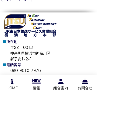
■
所在地
​
〒221-0013
神奈川県横浜市神奈川区
新子安1-2-1
■
電話番号
080-9010-7976
お問い合わせ
労働相談
加入相談
HOME
情報
組合案内
お問合せ
​■
組合事務所のご案内
＞
越中島事務所（中央本部）
＞
水戸事務所（水戸地本）
＞
赤羽事務所（東京地本）
＞
河辺事務
所（八王子地本）
＞
新子安事務所（横浜地本）
＞
西浦和事務所（大宮地本）