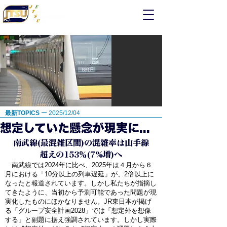
輸送サービス労組
横浜地本
最新TOPICS
ー
2025/12/04
想定していた懸念が現実に...
南武線(最混雑区間)の混雑率は山手線
超えの153％(7%増)へ
南武線では2024年に比べ、2025年は４月から６
月における「10分以上の列車遅延」が、2倍以上に
なったと報道されています。しかし私たちが指摘し
てきたように、当初から予測可能であった問題が現
実化したものにほかなりません。JR東日本が掲げ
る「グループ安全計画2028」では「想定外を想像
する」と副題に据え強調されています。しかし実際