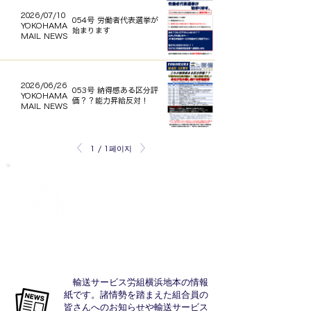
2026/07/10
054号 労働者代表選挙が
YOKOHAMA
始まります
MAIL NEWS
2026/06/26
053号 納得感ある区分評
YOKOHAMA
価？？能力昇給反対！
MAIL NEWS
1 / 1페이지
ジョブ特設
相談窓口
■ 情報紙 YOKOHAMA MAIL NEWS
輸送サービス労組横浜地本の情報
紙です。諸情勢を踏まえた組合員の
皆さんへのお知らせや輸送サービス