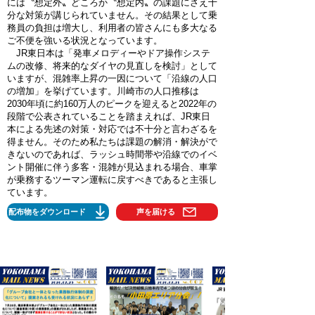
には〝想定外〟どころか〝想定内〟の課題にさえ十
分な対策が講じられていません。その結果として乗
務員の負担は増大し、利用者の皆さんにも多大なる
ご不便を強いる状況となっています。
JR東日本は「発車メロディーやドア操作システ
ムの改修、将来的なダイヤの見直しを検討」として
いますが、混雑率上昇の一因について「沿線の人口
の増加」を挙げています。川崎市の人口推移は
2030年頃に約160万人のピークを迎えると2022年の
段階で公表されていることを踏まえれば、JR東日
本による先述の対策・対応では不十分と言わざるを
得ません。そのため私たちは課題の解消・解決がで
きないのであれば、ラッシュ時間帯や沿線でのイベ
ント開催に伴う多客・混雑が見込まれる場合、車掌
が乗務するツーマン運転に戻すべきであると主張し
ています。
配布物をダウンロード
声を届ける
■ 更新情報